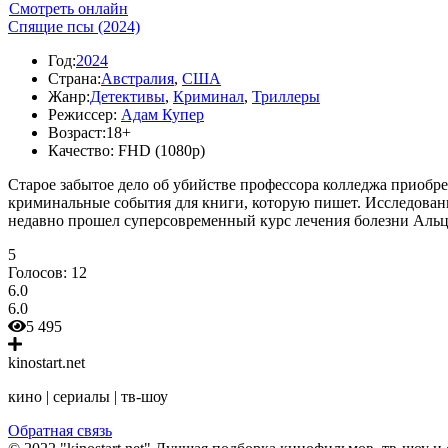
Смотреть онлайн
Спящие псы (2024)
Год:
2024
Страна:
Австралия
,
США
Жанр:
Детективы
,
Криминал
,
Триллеры
Режиссер:
Адам Купер
Возраст:
18+
Качество:
FHD (1080p)
Старое забытое дело об убийстве профессора колледжа приобр
криминальные события для книги, которую пишет. Исследовани
недавно прошел суперсовременный курс лечения болезни Альц
5
Голосов:
12
6.0
6.0
5 495
kinostart.net
кино | сериалы | тв-шоу
Обратная связь