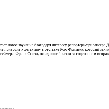
етает новое звучание благодаря интересу репортера-фрилансера
е приводит к детективу в отставке Рою Фримену, который зани
геймера. Фрэнк Споэл, ожидающий казни за содеянное в исправ