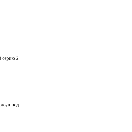
3 серию 2
 клоун под