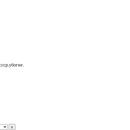
ссср.убогие.