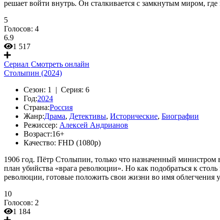
решает войти внутрь. Он сталкивается с замкнутым миром, где
5
Голосов:
4
6.9
1 517
Сериал
Смотреть онлайн
Столыпин (2024)
Сезон:
1 |
Серия:
6
Год:
2024
Страна:
Россия
Жанр:
Драма
,
Детективы
,
Исторические
,
Биографии
Режиссер:
Алексей Андрианов
Возраст:
16+
Качество:
FHD (1080p)
1906 год. Пётр Столыпин, только что назначенный министром
план убийства «врага революции». Но как подобраться к столь
революции, готовые положить свои жизни во имя облегчения у
10
Голосов:
2
1 184