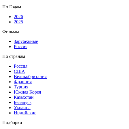
По Годам
2026
2025
Фильмы
Зарубежные
Россия
По странам
Россия
США
Великобритания
Франция
Турция
Южная Корея
Казахстан
Беларусь
Украина
Индийские
Подборки