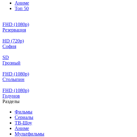
Аниме
Топ 50
FHD (1080p)
Резервация
HD (720p)
София
SD
Грозный
FHD (1080p)
Столыпин
FHD (1080p)
Годунов
Разделы
Фильмы
Сериалы
ТВ-Шоу
Аниме
Мультфильмы