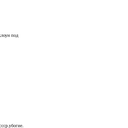
 клоун под
ссср.убогие.