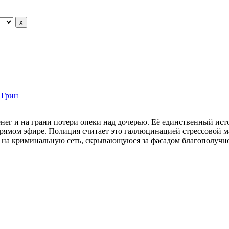
 Грин
денег и на грани потери опеки над дочерью. Её единственный и
рямом эфире. Полиция считает это галлюцинацией стрессовой ма
т на криминальную сеть, скрывающуюся за фасадом благополучн