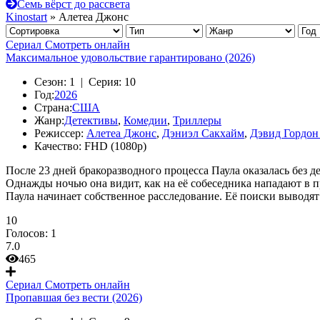
Семь вёрст до рассвета
Kinostart
» Алетеа Джонс
Сериал
Смотреть онлайн
Максимальное удовольствие гарантировано (2026)
Сезон:
1 |
Серия:
10
Год:
2026
Страна:
США
Жанр:
Детективы
,
Комедии
,
Триллеры
Режиссер:
Алетеа Джонс
,
Дэниэл Сакхайм
,
Дэвид Гордон
Качество:
FHD (1080p)
После 23 дней бракоразводного процесса Паула оказалась без 
Однажды ночью она видит, как на её собеседника нападают в п
Паула начинает собственное расследование. Её поиски выводя
10
Голосов:
1
7.0
465
Сериал
Смотреть онлайн
Пропавшая без вести (2026)