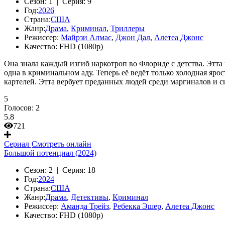
Сезон:
1 |
Серия:
9
Год:
2026
Страна:
США
Жанр:
Драма
,
Криминал
,
Триллеры
Режиссер:
Майрзи Алмас
,
Джон Дал
,
Алетеа Джонс
Качество:
FHD (1080p)
Она знала каждый изгиб наркотроп во Флориде с детства. Этта 
одна в криминальном аду. Теперь её ведёт только холодная яр
картелей. Этта вербует преданных людей среди маргиналов и си
5
Голосов:
2
5.8
721
Сериал
Смотреть онлайн
Большой потенциал (2024)
Сезон:
2 |
Серия:
18
Год:
2024
Страна:
США
Жанр:
Драма
,
Детективы
,
Криминал
Режиссер:
Аманда Трейз
,
Ребекка Эшер
,
Алетеа Джонс
Качество:
FHD (1080p)