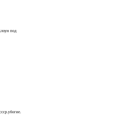
 клоун под
ссср.убогие.