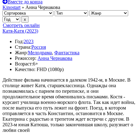
Вместе до конца
Kinostart
» Анна Чернакова
Смотреть онлайн
Катя-Катя (2023)
Год:
2023
Страна:
Россия
Жанр:
Мелодрама
,
Фантастика
Режиссер:
Анна Чернакова
Возраст:
6+
Качество:
FHD (1080p)
Действие фильма начинается в далеком 1942-м, в Москве. В
столице живет Катя, старшеклассница. Однажды она
познакомилась с парнем по переписке, и они
продолжительное время обменивались письмами. Костя -
курсант училища военно-морского флота. Так как идет война,
после выпуска его путь лежит на фронт. Поезд, в котором
отправляется в часть Константин, остановится в Москве.
Екатерина с радостью и трепетом ждет встречи с другом. В
2023-м юная Катюша, только закончившая школу, разузнает о
любви своей