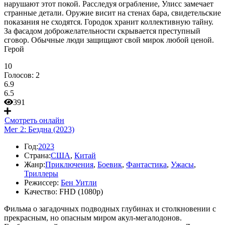
нарушают этот покой. Расследуя ограбление, Улисс замечает
странные детали. Оружие висит на стенах бара, свидетельские
показания не сходятся. Городок хранит коллективную тайну.
За фасадом доброжелательности скрывается преступный
сговор. Обычные люди защищают свой мирок любой ценой.
Герой
10
Голосов:
2
6.9
6.5
391
Смотреть онлайн
Мег 2: Бездна (2023)
Год:
2023
Страна:
США
,
Китай
Жанр:
Приключения
,
Боевик
,
Фантастика
,
Ужасы
,
Триллеры
Режиссер:
Бен Уитли
Качество:
FHD (1080p)
Фильма о загадочных подводных глубинах и столкновении с
прекрасным, но опасным миром акул-мегалодонов.