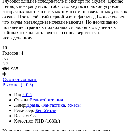
Глубоководный исследователь и эксперт по акулам, Джонас
Тейлор, возвращается, чтобы столкнуться с новой угрозой,
которая ожидает его в самых темных и неизведанных уголках
океана. После событий первой части фильма, Джонас уверен,
что акулы-мегалодоны исчезли навсегда. Но неожиданно
появление странных подводных сигналов в отдаленных
районах океана заставляет его снова вернуться к
исследованиям.
10
Голосов:
4
5.5
5.7
1 985
Смотреть онлайн
Высотка (2015)
Год:
2015
Страна:
Великобритания
Жанр:
Драма
,
Фантастика
,
Ужасы
Режиссер:
Бен Уитли
Возраст:
18+
Качество:
FHD (1080p)
Удивительная и жуткая история о жизни в замкнутом