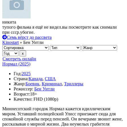
никита
тупого фильма я ещё не видел.вы посмотрите как снимали
при ссср.убогие.
Семь вёрст до рассвета
Kinostart
» Бен Уитли
Смотреть онлайн
Нормал (2025)
Год:
2025
Страна:
Канада
,
США
Жанр:
Боевик
,
Криминал
,
Триллеры
Режиссер:
Бен Уитли
Возраст:
18+
Качество:
FHD (1080p)
Миннесотский городок Нормал кажется идиллическим
миром. Уставший полицейский Улисс приезжает сюда для
спокойной службы перед пенсией. Он вечерами звонит жене,
рассказывая о мирной жизни. Два неумелых грабителя