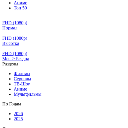
Аниме
Топ 50
FHD (1080p)
Нормал
FHD (1080p)
Высотка
FHD (1080p)
Мег 2: Бездна
Разделы
Фильмы
Сериалы
ТВ-Шоу
Аниме
Мультфильмы
По Годам
2026
2025