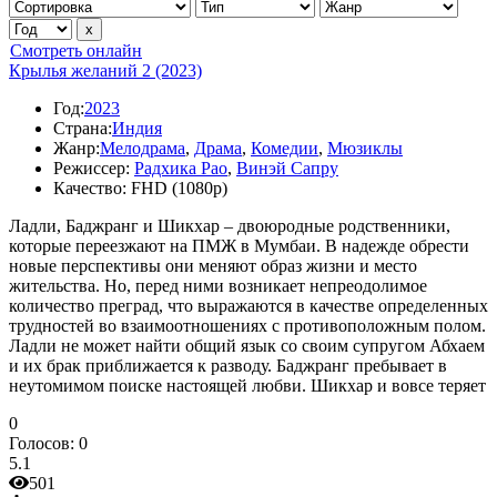
Смотреть онлайн
Крылья желаний 2 (2023)
Год:
2023
Страна:
Индия
Жанр:
Мелодрама
,
Драма
,
Комедии
,
Мюзиклы
Режиссер:
Радхика Рао
,
Винэй Сапру
Качество:
FHD (1080p)
Ладли, Баджранг и Шикхар – двоюродные родственники,
которые переезжают на ПМЖ в Мумбаи. В надежде обрести
новые перспективы они меняют образ жизни и место
жительства. Но, перед ними возникает непреодолимое
количество преград, что выражаются в качестве определенных
трудностей во взаимоотношениях с противоположным полом.
Ладли не может найти общий язык со своим супругом Абхаем
и их брак приближается к разводу. Баджранг пребывает в
неутомимом поиске настоящей любви. Шикхар и вовсе теряет
0
Голосов:
0
5.1
501