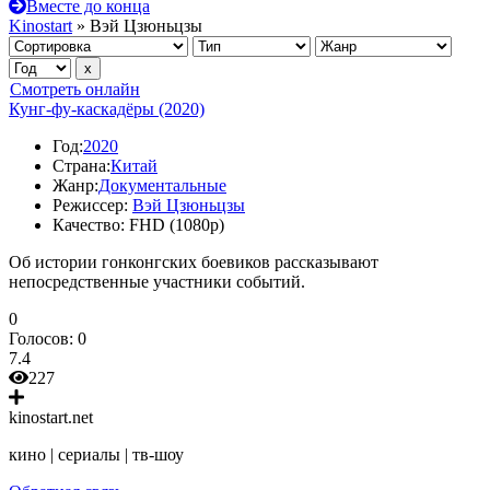
Вместе до конца
Kinostart
» Вэй Цзюньцзы
Смотреть онлайн
Кунг-фу-каскадёры (2020)
Год:
2020
Страна:
Китай
Жанр:
Документальные
Режиссер:
Вэй Цзюньцзы
Качество:
FHD (1080p)
Об истории гонконгских боевиков рассказывают
непосредственные участники событий.
0
Голосов:
0
7.4
227
kinostart.net
кино | сериалы | тв-шоу