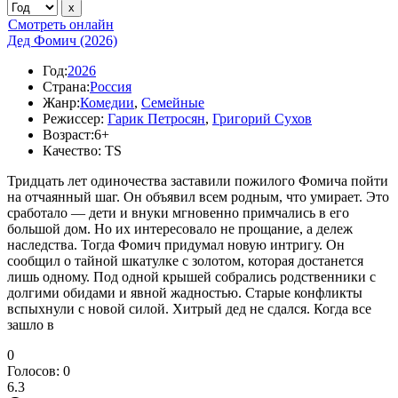
Смотреть онлайн
Дед Фомич (2026)
Год:
2026
Страна:
Россия
Жанр:
Комедии
,
Семейные
Режиссер:
Гарик Петросян
,
Григорий Сухов
Возраст:
6+
Качество:
TS
Тридцать лет одиночества заставили пожилого Фомича пойти
на отчаянный шаг. Он объявил всем родным, что умирает. Это
сработало — дети и внуки мгновенно примчались в его
большой дом. Но их интересовало не прощание, а дележ
наследства. Тогда Фомич придумал новую интригу. Он
сообщил о тайной шкатулке с золотом, которая достанется
лишь одному. Под одной крышей собрались родственники с
долгими обидами и явной жадностью. Старые конфликты
вспыхнули с новой силой. Хитрый дед не сдался. Когда все
зашло в
0
Голосов:
0
6.3