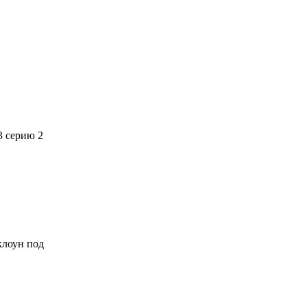
3 серию 2
 клоун под