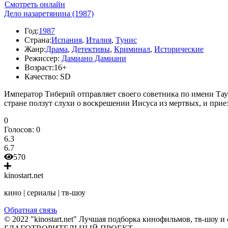
Смотреть онлайн
Дело назаретянина (1987)
Год:
1987
Страна:
Испания
,
Италия
,
Тунис
Жанр:
Драма
,
Детективы
,
Криминал
,
Исторические
Режиссер:
Дамиано Дамиани
Возраст:
16+
Качество:
SD
Император Тиберий отправляет своего советника по имени Тауру
стране ползут слухи о воскрешении Иисуса из мертвых, и при
0
Голосов:
0
6.3
6.7
570
kinostart.net
кино | сериалы | тв-шоу
Обратная связь
© 2022 "kinostart.net" Лучшая подборка кинофильмов, тв-шоу и 