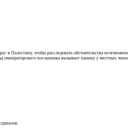
с в Палестину, чтобы расследовать обстоятельства исчезновения
езд императорского посланника вызывает панику у местных чино
сериалов.