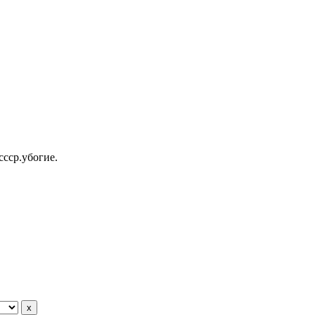
ссср.убогие.