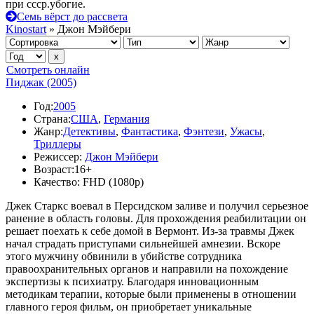
при ссср.убогие.
Семь вёрст до рассвета
Kinostart
» Джон Мэйбери
Смотреть онлайн
Пиджак (2005)
Год:
2005
Страна:
США
,
Германия
Жанр:
Детективы
,
Фантастика
,
Фэнтези
,
Ужасы
,
Триллеры
Режиссер:
Джон Мэйбери
Возраст:
16+
Качество:
FHD (1080p)
Джек Старкc воевал в Персидском заливе и получил серьезное
ранение в область головы. Для прохождения реабилитации он
решает поехать к себе домой в Вермонт. Из-за травмы Джек
начал страдать приступами сильнейшей амнезии. Вскоре
этого мужчину обвинили в убийстве сотрудника
правоохранительных органов и направили на похождение
экспертизы к психиатру. Благодаря инновационным
методикам терапии, которые были применены в отношении
главного героя фильм, он приобретает уникальные