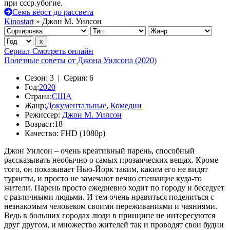
при ссср.убогие.
Семь вёрст до рассвета
Kinostart
» Джон М. Уилсон
Сериал
Смотреть онлайн
Полезные советы от Джона Уилсона (2020)
Сезон:
3 |
Серия:
6
Год:
2020
Страна:
США
Жанр:
Документальные
,
Комедии
Режиссер:
Джон М. Уилсон
Возраст:
18
Качество:
FHD (1080p)
Джон Уилсон – очень креативный парень, способный
рассказывать необычно о самых прозаических вещах. Кроме
того, он показывает Нью-Йорк таким, каким его не видят
туристы, и просто не замечают вечно спешащие куда-то
жители. Парень просто ежедневно ходит по городу и беседует
с различными людьми. И тем очень нравиться поделиться с
незнакомым человеком своими переживаниями и чаяниями.
Ведь в больших городах люди в принципе не интересуются
друг другом, и множество жителей так и проводят свои будни