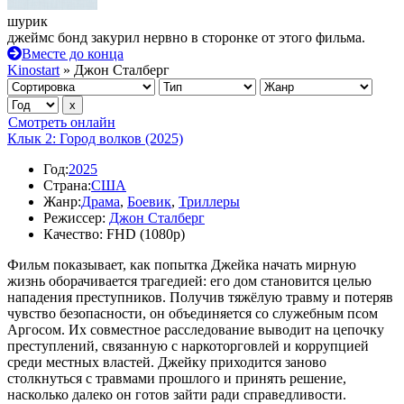
шурик
джеймс бонд закурил нервно в сторонке от этого фильма.
Вместе до конца
Kinostart
» Джон Сталберг
Смотреть онлайн
Клык 2: Город волков (2025)
Год:
2025
Страна:
США
Жанр:
Драма
,
Боевик
,
Триллеры
Режиссер:
Джон Сталберг
Качество:
FHD (1080p)
Фильм показывает, как попытка Джейка начать мирную
жизнь оборачивается трагедией: его дом становится целью
нападения преступников. Получив тяжёлую травму и потеряв
чувство безопасности, он объединяется со служебным псом
Аргосом. Их совместное расследование выводит на цепочку
преступлений, связанную с наркоторговлей и коррупцией
среди местных властей. Джейку приходится заново
столкнуться с травмами прошлого и принять решение,
насколько далеко он готов зайти ради справедливости.