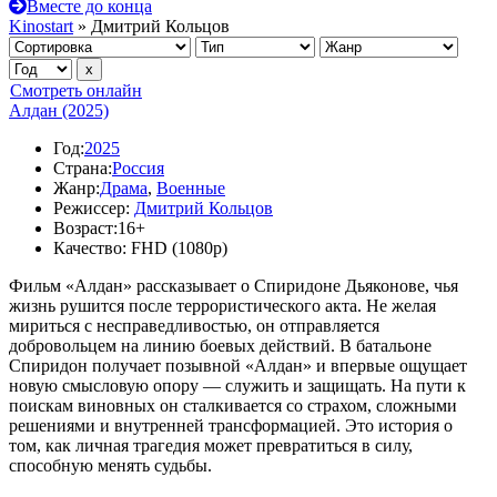
Вместе до конца
Kinostart
» Дмитрий Кольцов
Смотреть онлайн
Алдан (2025)
Год:
2025
Страна:
Россия
Жанр:
Драма
,
Военные
Режиссер:
Дмитрий Кольцов
Возраст:
16+
Качество:
FHD (1080p)
Фильм «Алдан» рассказывает о Спиридоне Дьяконове, чья
жизнь рушится после террористического акта. Не желая
мириться с несправедливостью, он отправляется
добровольцем на линию боевых действий. В батальоне
Спиридон получает позывной «Алдан» и впервые ощущает
новую смысловую опору — служить и защищать. На пути к
поискам виновных он сталкивается со страхом, сложными
решениями и внутренней трансформацией. Это история о
том, как личная трагедия может превратиться в силу,
способную менять судьбы.