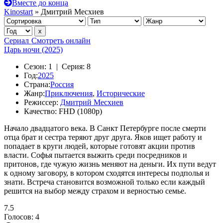
Вместе до конца
Kinostart
» Дмитрий Месхиев
Сериал
Смотреть онлайн
Царь ночи (2025)
Сезон:
1 |
Серия:
8
Год:
2025
Страна:
Россия
Жанр:
Приключения
,
Исторические
Режиссер:
Дмитрий Месхиев
Качество:
FHD (1080p)
Начало двадцатого века. В Санкт Петербурге после смерти
отца брат и сестра теряют друг друга. Яков ищет работу и
попадает в круги людей, которые готовят акции против
власти. Софья пытается выжить среди посредников и
притонов, где чужую жизнь меняют на деньги. Их пути ведут
к одному заговору, в котором сходятся интересы подполья и
знати. Встреча становится возможной только если каждый
решится на выбор между страхом и верностью семье.
7.5
Голосов:
4