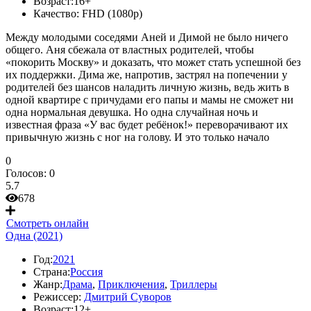
Возраст:
16+
Качество:
FHD (1080p)
Между молодыми соседями Аней и Димой не было ничего
общего. Аня сбежала от властных родителей, чтобы
«покорить Москву» и доказать, что может стать успешной без
их поддержки. Дима же, напротив, застрял на попечении у
родителей без шансов наладить личную жизнь, ведь жить в
одной квартире с причудами его папы и мамы не сможет ни
одна нормальная девушка. Но одна случайная ночь и
известная фраза «У вас будет ребёнок!» переворачивают их
привычную жизнь с ног на голову. И это только начало
0
Голосов:
0
5.7
678
Смотреть онлайн
Одна (2021)
Год:
2021
Страна:
Россия
Жанр:
Драма
,
Приключения
,
Триллеры
Режиссер:
Дмитрий Суворов
Возраст:
12+