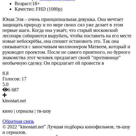
Возраст:
18+
Качество:
FHD (1080p)
Юная Эля – очень принципиальная девушка. Она мечтает
защищать природу и по мере своих сил уже делает в этом
первые шаги. Когда она узнаёт, что старый московский
лесопарк собираются вырубать, чтобы поставить на его месте
новые небоскрёбы, она спешит остановить это. Так она
связывается с заносчивым миллионером Матвеем, который и
руководит проектом. После не самого приятного, но бурного
знакомства этот человек предлагает своей "противнице"
необычную сделку. Он предлагает ей провести в
8.8
Голосов:
17
5.0
6 687
kinostart.net
кино | сериалы | тв-шоу
Обратная связь
© 2022 "kinostart.net" Лучшая подборка кинофильмов, тв-шоу
и сериалов.