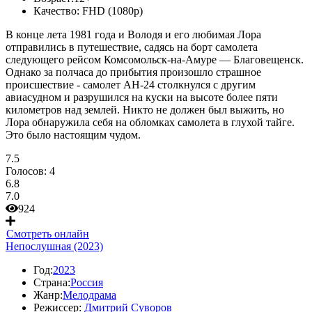
Качество:
FHD (1080p)
В конце лета 1981 года и Володя и его любимая Лора
отправились в путешествие, садясь на борт самолета
следующего рейсом Комсомольск-на-Амуре — Благовещенск.
Однако за полчаса до прибытия произошло страшное
происшествие - самолет АН-24 столкнулся с другим
авиасудном и разрушился на куски на высоте более пяти
километров над землей. Никто не должен был выжить, но
Лора обнаружила себя на обломках самолета в глухой тайге.
Это было настоящим чудом.
7.5
Голосов:
4
6.8
7.0
924
Смотреть онлайн
Непослушная (2023)
Год:
2023
Страна:
Россия
Жанр:
Мелодрама
Режиссер:
Дмитрий Суворов