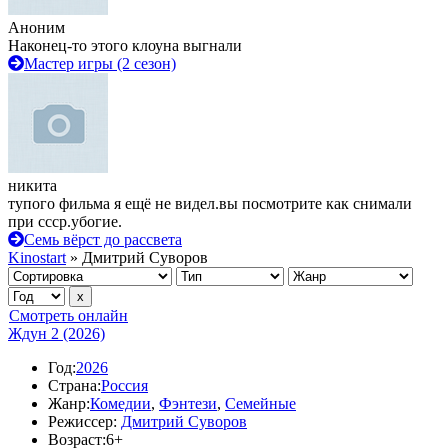
Аноним
Наконец-то этого клоуна выгнали
Мастер игры (2 сезон)
никита
тупого фильма я ещё не видел.вы посмотрите как снимали
при ссср.убогие.
Семь вёрст до рассвета
Kinostart
» Дмитрий Суворов
Смотреть онлайн
Ждун 2 (2026)
Год:
2026
Страна:
Россия
Жанр:
Комедии
,
Фэнтези
,
Семейные
Режиссер:
Дмитрий Суворов
Возраст:
6+