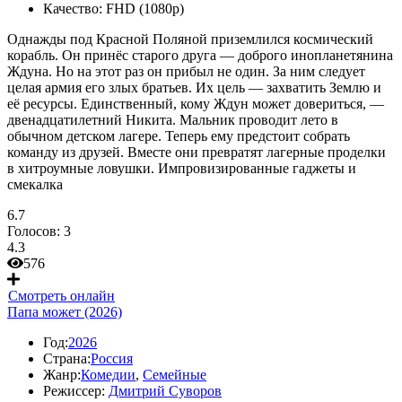
Качество:
FHD (1080p)
Однажды под Красной Поляной приземлился космический
корабль. Он принёс старого друга — доброго инопланетянина
Ждуна. Но на этот раз он прибыл не один. За ним следует
целая армия его злых братьев. Их цель — захватить Землю и
её ресурсы. Единственный, кому Ждун может довериться, —
двенадцатилетний Никита. Мальник проводит лето в
обычном детском лагере. Теперь ему предстоит собрать
команду из друзей. Вместе они превратят лагерные проделки
в хитроумные ловушки. Импровизированные гаджеты и
смекалка
6.7
Голосов:
3
4.3
576
Смотреть онлайн
Папа может (2026)
Год:
2026
Страна:
Россия
Жанр:
Комедии
,
Семейные
Режиссер:
Дмитрий Суворов