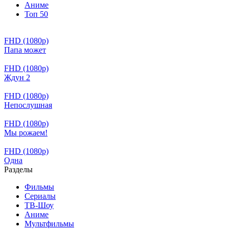
Аниме
Топ 50
FHD (1080p)
Папа может
FHD (1080p)
Ждун 2
FHD (1080p)
Непослушная
FHD (1080p)
Мы рожаем!
FHD (1080p)
Одна
Разделы
Фильмы
Сериалы
ТВ-Шоу
Аниме
Мультфильмы