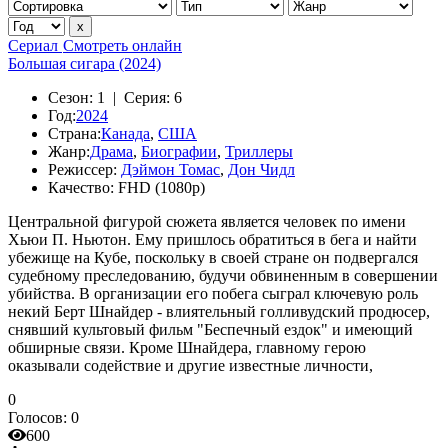
Сериал
Смотреть онлайн
Большая сигара (2024)
Сезон:
1 |
Серия:
6
Год:
2024
Страна:
Канада
,
США
Жанр:
Драма
,
Биографии
,
Триллеры
Режиссер:
Дэймон Томас
,
Дон Чидл
Качество:
FHD (1080p)
Центральной фигурой сюжета является человек по имени
Хьюи П. Ньютон. Ему пришлось обратиться в бега и найти
убежище на Кубе, поскольку в своей стране он подвергался
судебному преследованию, будучи обвиненным в совершении
убийства. В организации его побега сыграл ключевую роль
некий Берт Шнайдер - влиятельный голливудский продюсер,
снявший культовый фильм "Беспечный ездок" и имеющий
обширные связи. Кроме Шнайдера, главному герою
оказывали содействие и другие известные личности,
0
Голосов:
0
600