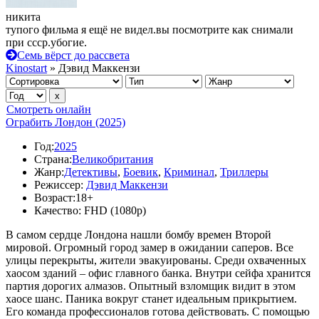
никита
тупого фильма я ещё не видел.вы посмотрите как снимали
при ссср.убогие.
Семь вёрст до рассвета
Kinostart
» Дэвид Маккензи
Смотреть онлайн
Ограбить Лондон (2025)
Год:
2025
Страна:
Великобритания
Жанр:
Детективы
,
Боевик
,
Криминал
,
Триллеры
Режиссер:
Дэвид Маккензи
Возраст:
18+
Качество:
FHD (1080p)
В самом сердце Лондона нашли бомбу времен Второй
мировой. Огромный город замер в ожидании саперов. Все
улицы перекрыты, жители эвакуированы. Среди охваченных
хаосом зданий – офис главного банка. Внутри сейфа хранится
партия дорогих алмазов. Опытный взломщик видит в этом
хаосе шанс. Паника вокруг станет идеальным прикрытием.
Его команда профессионалов готова действовать. С помощью