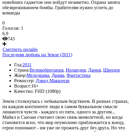
новейших гаджетов они войдут незаметно. Охрана занята
обезвреживанием бомбы. Грабителям нужно успеть до
команды
0
Голосов:
1
6.9
743
Смотреть онлайн
Последняя любовь на Земле (2011)
Год:
2011
Страна:
Великобритания
,
Ирландия
,
Дания
,
Швеция
Жанр:
Мелодрама
,
Драма
,
Фантастика
Режиссер:
Дэвид Маккензи
Возраст:
16+
Качество:
FHD (1080p)
Земля столкнулась с небывалым бедствием. В разных странах,
на каждом континенте люди в самом буквальном смысле
лишаются чувств - каждого из пяти, одного за другим...
Майкл и Сьюзан считают свою связь мимолетной, но когда
становится ясно, что мир неумолимо приближается к концу,
герои понимают - им уже не прожить друг без друга. Но что