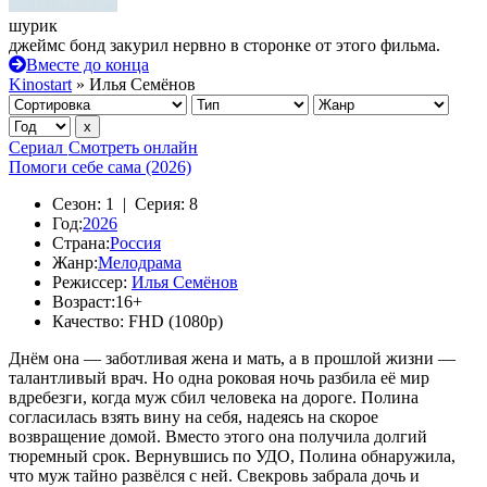
шурик
джеймс бонд закурил нервно в сторонке от этого фильма.
Вместе до конца
Kinostart
» Илья Семёнов
Сериал
Смотреть онлайн
Помоги себе сама (2026)
Сезон:
1 |
Серия:
8
Год:
2026
Страна:
Россия
Жанр:
Мелодрама
Режиссер:
Илья Семёнов
Возраст:
16+
Качество:
FHD (1080p)
Днём она — заботливая жена и мать, а в прошлой жизни —
талантливый врач. Но одна роковая ночь разбила её мир
вдребезги, когда муж сбил человека на дороге. Полина
согласилась взять вину на себя, надеясь на скорое
возвращение домой. Вместо этого она получила долгий
тюремный срок. Вернувшись по УДО, Полина обнаружила,
что муж тайно развёлся с ней. Свекровь забрала дочь и