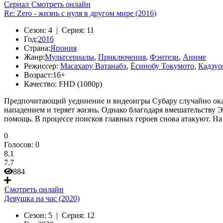
Сериал
Смотреть онлайн
Re: Zero - жизнь с нуля в другом мире (2016)
Сезон:
4 |
Серия:
11
Год:
2016
Страна:
Япония
Жанр:
Мультсериалы
,
Приключения
,
Фэнтези
,
Аниме
Режиссер:
Масахару Ватанабэ
,
Ёсинобу Токумото
,
Кадзуо
Возраст:
16+
Качество:
FHD (1080p)
Предпочитающий уединение и видеоигры Субару случайно оказы
нападением и теряет жизнь. Однако благодаря вмешательству Э
помощь. В процессе поисков главных героев снова атакуют. На э
0
Голосов:
0
8.1
7.7
884
Смотреть онлайн
Девушка на час (2020)
Сезон:
5 |
Серия:
12