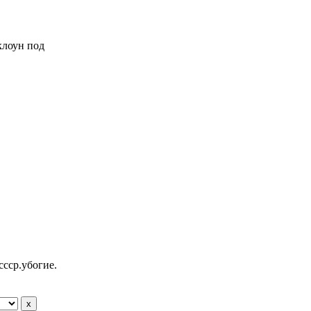
 клоун под
ссср.убогие.