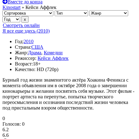
Вместе до конца
Kinostart
» Кейси Аффлек
Смотреть онлайн
Я все еще здесь (2010)
Год:
2010
Страна:
США
Жанр:
Драма
,
Комедии
Режиссер:
Кейси Аффлек
Возраст:
18+
Качество:
HD (720p)
Бурный год жизни знаменитого актёра Хоакина Феникса с
момента объявления им в октябре 2008 года о завершении
кинокарьеры и желании посвятить себя музыке. Этот фильм -
портрет артиста на перепутье, попытка творческого
переосмысления и осознания последствий жизни человека
под пристальным взором общественности.
0
Голосов:
0
6.2
6.6