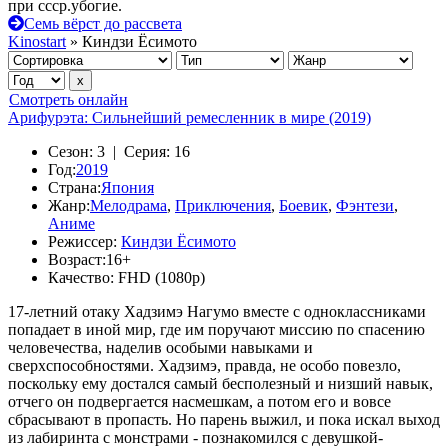
при ссср.убогие.
Семь вёрст до рассвета
Kinostart
» Киндзи Ёсимото
Смотреть онлайн
Арифурэта: Сильнейший ремесленник в мире (2019)
Сезон:
3 |
Серия:
16
Год:
2019
Страна:
Япония
Жанр:
Мелодрама
,
Приключения
,
Боевик
,
Фэнтези
,
Аниме
Режиссер:
Киндзи Ёсимото
Возраст:
16+
Качество:
FHD (1080p)
17-летний отаку Хадзимэ Нагумо вместе с одноклассниками
попадает в иной мир, где им поручают миссию по спасению
человечества, наделив особыми навыками и
сверхспособностями. Хадзимэ, правда, не особо повезло,
поскольку ему достался самый бесполезный и низший навык,
отчего он подвергается насмешкам, а потом его и вовсе
сбрасывают в пропасть. Но парень выжил, и пока искал выход
из лабиринта с монстрами - познакомился с девушкой-