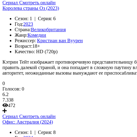
Сериал
Смотреть онлайн
Королева страны Оз (2023)
Сезон:
1 |
Серия:
6
Год:
2023
Страна:
Великобритания
Жанр:
Комедии
Режиссер:
Кристиан ван Вуурен
Возраст:
18+
Качество:
HD (720p)
Кэтрин Тейт изображает противоречивую представительницу бр
править далекой страной, и она попадает в сложную паутину в
авторитет, неожиданные вызовы вынуждают ее приспосабливать
0
Голосов:
0
6.2
7.338
472
Сериал
Смотреть онлайн
Офис: Австралия (2024)
Сезон:
1 |
Серия:
8