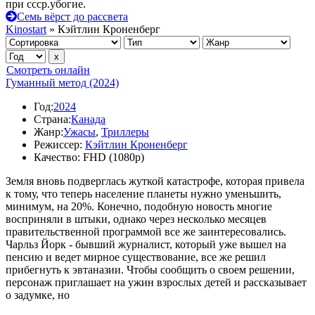
при ссср.убогие.
Семь вёрст до рассвета
Kinostart
» Кэйтлин Кроненберг
Смотреть онлайн
Гуманный метод (2024)
Год:
2024
Страна:
Канада
Жанр:
Ужасы
,
Триллеры
Режиссер:
Кэйтлин Кроненберг
Качество:
FHD (1080p)
Земля вновь подверглась жуткой катастрофе, которая привела
к тому, что теперь население планеты нужно уменьшить,
минимум, на 20%. Конечно, подобную новость многие
восприняли в штыки, однако через несколько месяцев
правительственной программой все же заинтересовались.
Чарльз Йорк - бывший журналист, который уже вышел на
пенсию и ведет мирное существование, все же решил
прибегнуть к эвтаназии. Чтобы сообщить о своем решении,
персонаж приглашает на ужин взрослых детей и рассказывает
о задумке, но