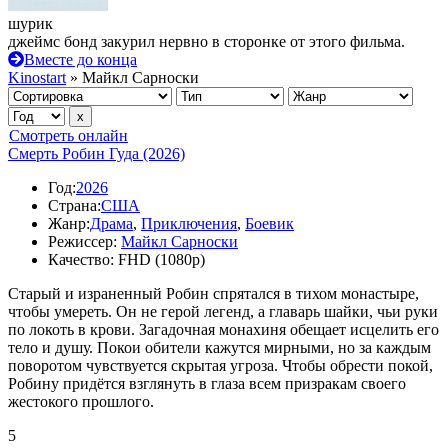
шурик
джеймс бонд закурил нервно в сторонке от этого фильма.
Вместе до конца
Kinostart
» Майкл Сарноски
Смотреть онлайн
Смерть Робин Гуда (2026)
Год:
2026
Страна:
США
Жанр:
Драма
,
Приключения
,
Боевик
Режиссер:
Майкл Сарноски
Качество:
FHD (1080p)
Старый и израненный Робин спрятался в тихом монастыре,
чтобы умереть. Он не герой легенд, а главарь шайки, чьи руки
по локоть в крови. Загадочная монахиня обещает исцелить его
тело и душу. Покои обители кажутся мирными, но за каждым
поворотом чувствуется скрытая угроза. Чтобы обрести покой,
Робину придётся взглянуть в глаза всем призракам своего
жестокого прошлого.
5