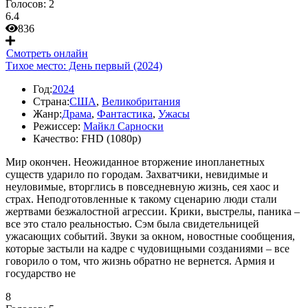
Голосов:
2
6.4
836
Смотреть онлайн
Тихое место: День первый (2024)
Год:
2024
Страна:
США
,
Великобритания
Жанр:
Драма
,
Фантастика
,
Ужасы
Режиссер:
Майкл Сарноски
Качество:
FHD (1080p)
Мир окончен. Неожиданное вторжение инопланетных
существ ударило по городам. Захватчики, невидимые и
неуловимые, вторглись в повседневную жизнь, сея хаос и
страх. Неподготовленные к такому сценарию люди стали
жертвами безжалостной агрессии. Крики, выстрелы, паника –
все это стало реальностью. Сэм была свидетельницей
ужасающих событий. Звуки за окном, новостные сообщения,
которые застыли на кадре с чудовищными созданиями – все
говорило о том, что жизнь обратно не вернется. Армия и
государство не
8