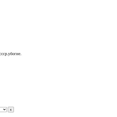
ссср.убогие.