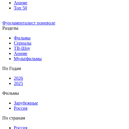
Аниме
Топ 50
Фундаменталист поневоле
Разделы
Фильмы
Сериалы
ТВ-Шоу
Аниме
Мультфильмы
По Годам
2026
2025
Фильмы
Зарубежные
Россия
По странам
Россия