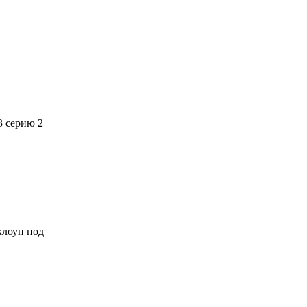
3 серию 2
 клоун под