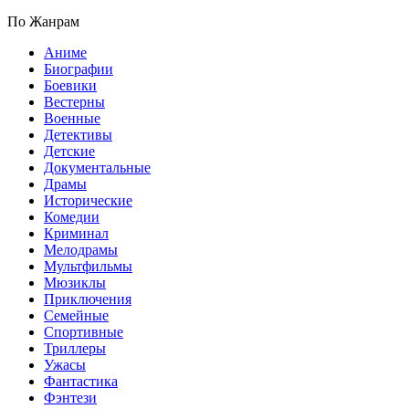
По Жанрам
Аниме
Биографии
Боевики
Вестерны
Военные
Детективы
Детские
Документальные
Драмы
Исторические
Комедии
Криминал
Мелодрамы
Мультфильмы
Мюзиклы
Приключения
Семейные
Спортивные
Триллеры
Ужасы
Фантастика
Фэнтези