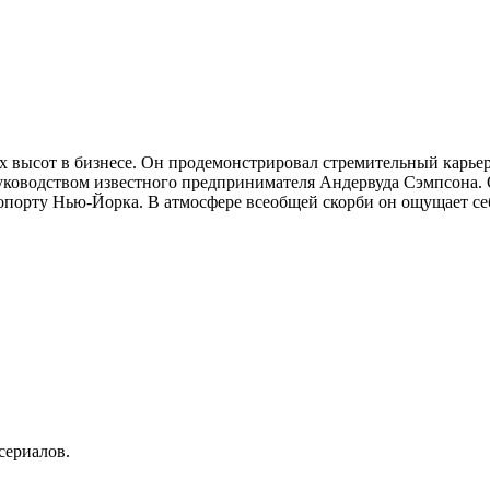
ых высот в бизнесе. Он продемонстрировал стремительный карье
уководством известного предпринимателя Андервуда Сэмпсона. О
ропорту Нью-Йорка. В атмосфере всеобщей скорби он ощущает с
сериалов.