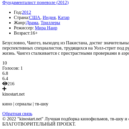
Фундаменталист поневоле (2012)
Год:
2012
Страна:
США
,
Индия
,
Катар
Жанр:
Драма
,
Триллеры
Режиссер:
Мира Наир
Возраст:
16+
Безусловно, Чангез, выходец из Пакистана, достиг значительн
перспективных специалистов, трудящихся на Уолл-стрит под р
жизнь. Чангез сталкивается с пристрастными проверками в аэ
10
Голосов:
1
6.8
6.4
216
kinostart.net
кино | сериалы | тв-шоу
Обратная связь
© 2022 "kinostart.net" Лучшая подборка кинофильмов, тв-шоу и 
БЛАГОТВОРИТЕЛЬНЫЙ ПРОЕКТ.