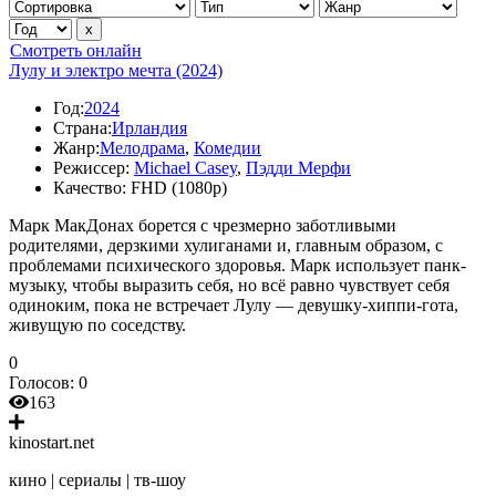
Смотреть онлайн
Лулу и электро мечта (2024)
Год:
2024
Страна:
Ирландия
Жанр:
Мелодрама
,
Комедии
Режиссер:
Michael Casey
,
Пэдди Мерфи
Качество:
FHD (1080p)
Марк МакДонах борется с чрезмерно заботливыми
родителями, дерзкими хулиганами и, главным образом, с
проблемами психического здоровья. Марк использует панк-
музыку, чтобы выразить себя, но всё равно чувствует себя
одиноким, пока не встречает Лулу — девушку-хиппи-гота,
живущую по соседству.
0
Голосов:
0
163
kinostart.net
кино | сериалы | тв-шоу