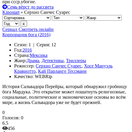
при ссср.убогие.
Семь вёрст до рассвета
Kinostart
» Серхио Санчес Суарес
Сериал
Смотреть онлайн
Корпорация бога (2016)
Сезон:
1 |
Серия:
12
Год:
2016
Страна:
Мексика
Жанр:
Драма
,
Детективы
,
Триллеры
Режиссер:
Серхио Санчес Суарес
,
Хосе Мануэль
Кравиотто
,
Кай Парланге Тессманн
Качество:
WEBRip
История Сальвадора Перейры, который обнаружил гробницу
бога Мардука. Это открытие может пошатнуть религиозные,
социальные, политические и экономические основы во всём
мире, а жизнь Сальвадора уже не будет прежней.
0
Голосов:
0
6.5
456