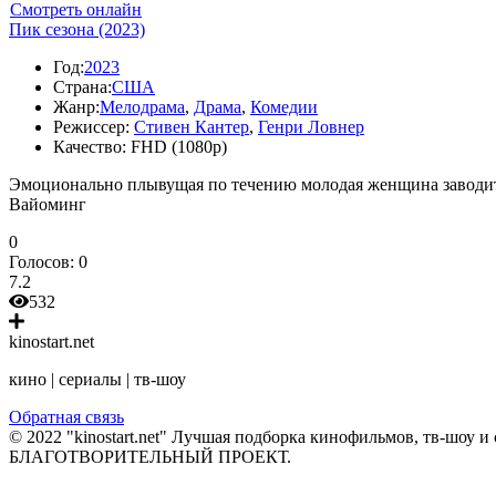
Смотреть онлайн
Пик сезона (2023)
Год:
2023
Страна:
США
Жанр:
Мелодрама
,
Драма
,
Комедии
Режиссер:
Стивен Кантер
,
Генри Ловнер
Качество:
FHD (1080p)
Эмоционально плывущая по течению молодая женщина заводит 
Вайоминг
0
Голосов:
0
7.2
532
kinostart.net
кино | сериалы | тв-шоу
Обратная связь
© 2022 "kinostart.net" Лучшая подборка кинофильмов, тв-шоу и 
БЛАГОТВОРИТЕЛЬНЫЙ ПРОЕКТ.