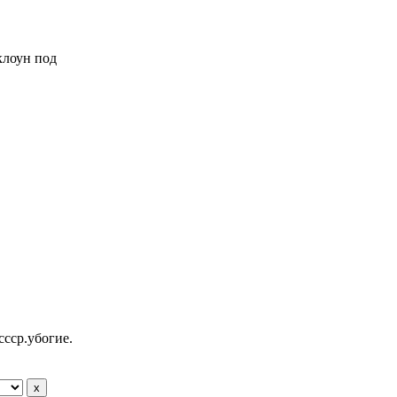
 клоун под
ссср.убогие.