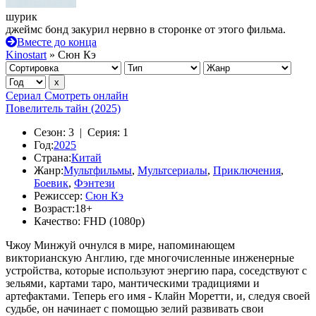
шурик
джеймс бонд закурил нервно в сторонке от этого фильма.
Вместе до конца
Kinostart
» Сюн Кэ
Сериал
Смотреть онлайн
Повелитель тайн (2025)
Сезон:
3 |
Серия:
1
Год:
2025
Страна:
Китай
Жанр:
Мультфильмы
,
Мультсериалы
,
Приключения
,
Боевик
,
Фэнтези
Режиссер:
Сюн Кэ
Возраст:
18+
Качество:
FHD (1080p)
Чжоу Минжуй очнулся в мире, напоминающем
викторианскую Англию, где многочисленные инженерные
устройства, которые используют энергию пара, соседствуют с
зельями, картами таро, мантическими традициями и
артефактами. Теперь его имя - Клайн Моретти, и, следуя своей
судьбе, он начинает с помощью зелий развивать свои