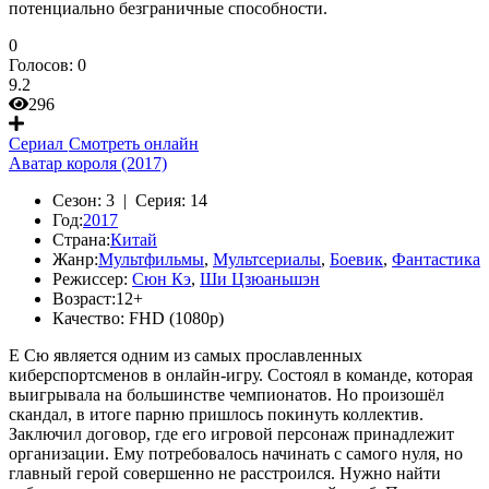
потенциально безграничные способности.
0
Голосов:
0
9.2
296
Сериал
Смотреть онлайн
Аватар короля (2017)
Сезон:
3 |
Серия:
14
Год:
2017
Страна:
Китай
Жанр:
Мультфильмы
,
Мультсериалы
,
Боевик
,
Фантастика
Режиссер:
Сюн Кэ
,
Ши Цзюаньшэн
Возраст:
12+
Качество:
FHD (1080p)
Е Сю является одним из самых прославленных
киберспортсменов в онлайн-игру. Состоял в команде, которая
выигрывала на большинстве чемпионатов. Но произошёл
скандал, в итоге парню пришлось покинуть коллектив.
Заключил договор, где его игровой персонаж принадлежит
организации. Ему потребовалось начинать с самого нуля, но
главный герой совершенно не расстроился. Нужно найти