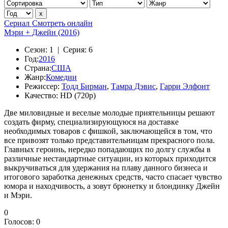
Сериал
Смотреть онлайн
Мэри + Джейн (2016)
Сезон:
1 |
Серия:
6
Год:
2016
Страна:
США
Жанр:
Комедии
Режиссер:
Тодд Бирман
,
Тамра Дэвис
,
Гарри Элфонт
Качество:
HD (720p)
Две миловидные и веселые молодые приятельницы решают
создать фирму, специализирующуюся на доставке
необходимых товаров с фишкой, заключающейся в том, что
все привозят только представительницам прекрасного пола.
Главных героинь, нередко попадающих по долгу службы в
различные нестандартные ситуации, из которых приходится
выкручиваться для удержания на плаву данного бизнеса и
итогового заработка денежных средств, часто спасает чувство
юмора и находчивость, а зовут брюнетку и блондинку Джейн
и Мэри.
0
Голосов:
0