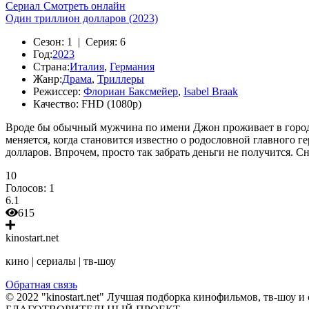
Сериал
Смотреть онлайн
Один триллион долларов (2023)
Сезон:
1 |
Серия:
6
Год:
2023
Страна:
Италия
,
Германия
Жанр:
Драма
,
Триллеры
Режиссер:
Флориан Баксмейер
,
Isabel Braak
Качество:
FHD (1080p)
Вроде бы обычный мужчина по имени Джон проживает в городе 
меняется, когда становится известно о родословной главного 
долларов. Впрочем, просто так забрать деньги не получится. 
10
Голосов:
1
6.1
615
kinostart.net
кино | сериалы | тв-шоу
Обратная связь
© 2022 "kinostart.net" Лучшая подборка кинофильмов, тв-шоу и 