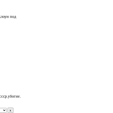
 клоун под
ссср.убогие.