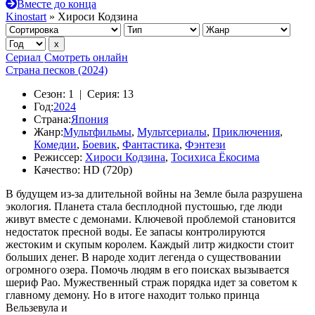
Вместе до конца
Kinostart
» Хироси Кодзина
Сериал
Смотреть онлайн
Страна песков (2024)
Сезон:
1 |
Серия:
13
Год:
2024
Страна:
Япония
Жанр:
Мультфильмы
,
Мультсериалы
,
Приключения
,
Комедии
,
Боевик
,
Фантастика
,
Фэнтези
Режиссер:
Хироси Кодзина
,
Тосихиса Ёкосима
Качество:
HD (720p)
В будущем из-за длительной войны на Земле была разрушена
экология. Планета стала бесплодной пустошью, где люди
живут вместе с демонами. Ключевой проблемой становится
недостаток пресной воды. Ее запасы контролируются
жестоким и скупым королем. Каждый литр жидкости стоит
больших денег. В народе ходит легенда о существовании
огромного озера. Помочь людям в его поисках вызывается
шериф Рао. Мужественный страж порядка идет за советом к
главному демону. Но в итоге находит только принца
Вельзевула и