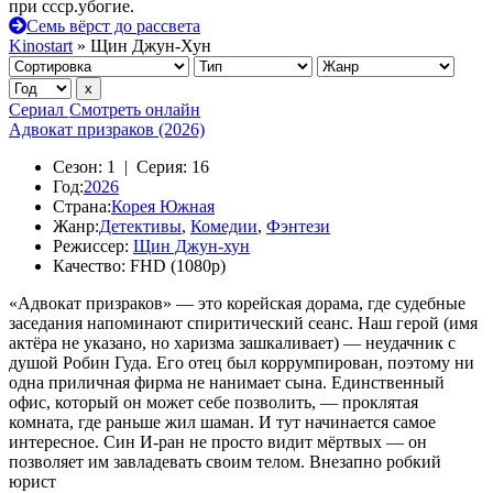
при ссср.убогие.
Семь вёрст до рассвета
Kinostart
» Щин Джун-Хун
Сериал
Смотреть онлайн
Адвокат призраков (2026)
Сезон:
1 |
Серия:
16
Год:
2026
Страна:
Корея Южная
Жанр:
Детективы
,
Комедии
,
Фэнтези
Режиссер:
Щин Джун-хун
Качество:
FHD (1080p)
«Адвокат призраков» — это корейская дорама, где судебные
заседания напоминают спиритический сеанс. Наш герой (имя
актёра не указано, но харизма зашкаливает) — неудачник с
душой Робин Гуда. Его отец был коррумпирован, поэтому ни
одна приличная фирма не нанимает сына. Единственный
офис, который он может себе позволить, — проклятая
комната, где раньше жил шаман. И тут начинается самое
интересное. Син И-ран не просто видит мёртвых — он
позволяет им завладевать своим телом. Внезапно робкий
юрист