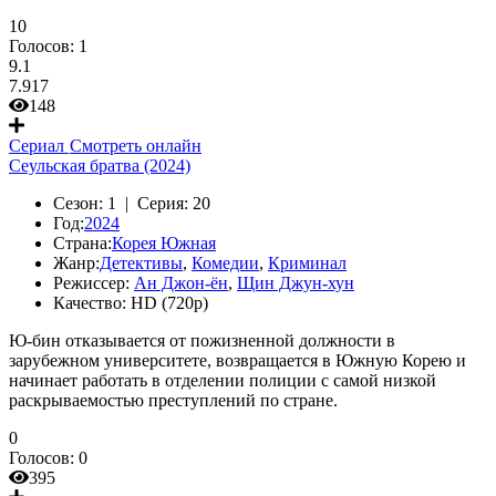
10
Голосов:
1
9.1
7.917
148
Сериал
Смотреть онлайн
Сеульская братва (2024)
Сезон:
1 |
Серия:
20
Год:
2024
Страна:
Корея Южная
Жанр:
Детективы
,
Комедии
,
Криминал
Режиссер:
Ан Джон-ён
,
Щин Джун-хун
Качество:
HD (720p)
Ю-бин отказывается от пожизненной должности в
зарубежном университете, возвращается в Южную Корею и
начинает работать в отделении полиции с самой низкой
раскрываемостью преступлений по стране.
0
Голосов:
0
395