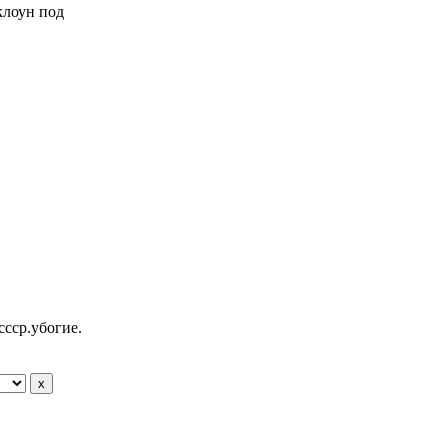
 клоун под
ссср.убогие.