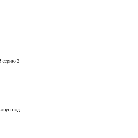
3 серию 2
 клоун под