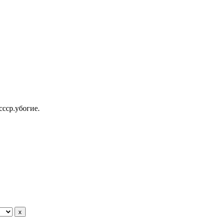
ссср.убогие.