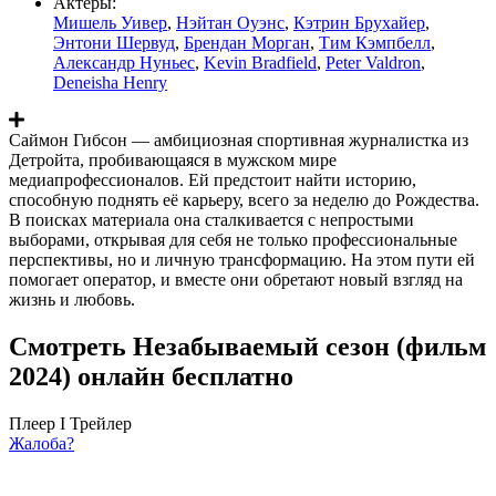
Актеры:
Мишель Уивер
,
Нэйтан Оуэнс
,
Кэтрин Брухайер
,
Энтони Шервуд
,
Брендан Морган
,
Тим Кэмпбелл
,
Александр Нуньес
,
Kevin Bradfield
,
Peter Valdron
,
Deneisha Henry
Саймон Гибсон — амбициозная спортивная журналистка из
Детройта, пробивающаяся в мужском мире
медиапрофессионалов. Ей предстоит найти историю,
способную поднять её карьеру, всего за неделю до Рождества.
В поисках материала она сталкивается с непростыми
выборами, открывая для себя не только профессиональные
перспективы, но и личную трансформацию. На этом пути ей
помогает оператор, и вместе они обретают новый взгляд на
жизнь и любовь.
Смотреть Незабываемый сезон (фильм
2024) онлайн бесплатно
Плеер I
Трейлер
Жалоба?