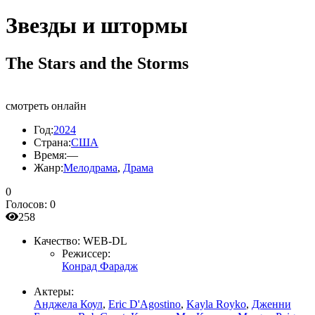
Звезды и штормы
The Stars and the Storms
смотреть онлайн
Год:
2024
Страна:
США
Время:
—
Жанр:
Мелодрама
,
Драма
0
Голосов:
0
258
Качество:
WEB-DL
Режиссер:
Конрад Фарадж
Актеры:
Анджела Коул
,
Eric D'Agostino
,
Kayla Royko
,
Дженни