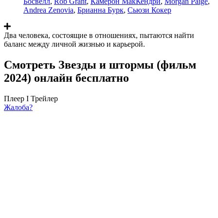
Босвелл
,
Rob Grant
,
Камерон МакКендри
,
Morgan Paige
,
Andrea Zenovia
,
Брианна Бурк
,
Сьюзи Кокер
Два человека, состоящие в отношениях, пытаются найти
баланс между личной жизнью и карьерой.
Смотреть Звезды и штормы (фильм
2024) онлайн бесплатно
Плеер I
Трейлер
Жалоба?