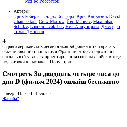
Монро Робертсон
Актеры:
Эрик Робертс
,
Эндрю Колфорд
,
Крис Кливлэнд
,
David
Chamberlain
,
Crew Morrow
,
Йен Майклс
,
Maximilian
Schulze
,
Landon Jacob Lee
,
Ник Аннунциата
,
Джеффри
Томас Джонсон
Отряд американских десантников заброшен в тыл врага в
оккупированной нацистами Франции, чтобы подготовить
сигнальный маяк для ориентирования союзных войск в ходе
подготовки к высадке в Нормандии.
Смотреть За двадцать четыре часа до
дня D (фильм 2024) онлайн бесплатно
Плеер I
Плеер II
Трейлер
Жалоба?