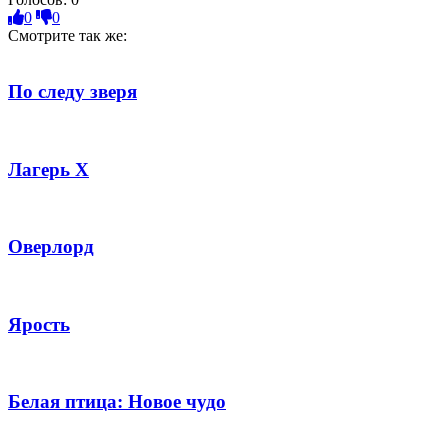
0
0
Смотрите так же:
По следу зверя
Лагерь Х
Оверлорд
Ярость
Белая птица: Новое чудо