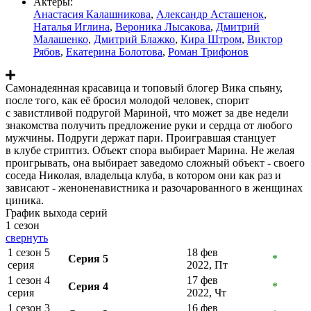
Актеры:
Анастасия Калашникова
,
Александр Асташенок
,
Наталья Иглина
,
Вероника Лысакова
,
Дмитрий
Малашенко
,
Дмитрий Блажко
,
Кира Штром
,
Виктор
Рябов
,
Екатерина Болотова
,
Роман Трифонов
Самонадеянная красавица и топовый блогер Вика спьяну,
после того, как её бросил молодой человек, спорит
с завистливой подругой Мариной, что может за две недели
знакомства получить предложение руки и сердца от любого
мужчины. Подруги держат пари. Проигравшая станцует
в клубе стриптиз. Объект спора выбирает Марина. Не желая
проигрывать, она выбирает заведомо сложный объект - своего
соседа Николая, владельца клуба, в котором они как раз и
зависают - женоненавистника и разочарованного в женщинах
циника.
График выхода серий
1 сезон
свернуть
1 сезон 5
18 фев
Серия 5
*
серия
2022, Пт
1 сезон 4
17 фев
Серия 4
*
серия
2022, Чт
1 сезон 3
16 фев