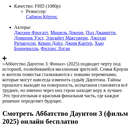
Качество:
FHD (1080p)
Режиссер:
Саймон Кёртис
Актеры:
Джоэнн Фрогатт
,
Мишель Докери
,
Пол Джаматти
,
Доминик Уэст
,
Элизабет Макговерн
,
Джоэли
Ричардсон
,
Кевин Дойл
,
Джим Картер
,
Хью
Бонневилль
,
Филлис Логан
«Аббатство Даунтон 3: Финал» (2025) подводит черту под
историей, полюбившейся миллионам зрителей. Семья Кроули
и жители поместья сталкиваются с новыми переменами,
которые могут навсегда изменить судьбу Даунтона. Тайны
прошлого выходят на поверхность, испытания становятся всё
труднее, но именно через них герои находят веру в лучшее.
Это трогательная и красивая финальная часть, где каждое
решение определяет будущее.
Смотреть Аббатство Даунтон 3 (фильм
2025) онлайн бесплатно