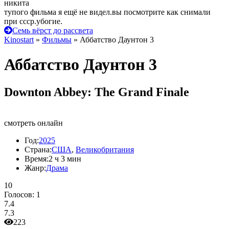
никита
тупого фильма я ещё не видел.вы посмотрите как снимали
при ссср.убогие.
Семь вёрст до рассвета
Kinostart
»
Фильмы
» Аббатство Даунтон 3
Аббатство Даунтон 3
Downton Abbey: The Grand Finale
смотреть онлайн
Год:
2025
Страна:
США
,
Великобритания
Время:
2 ч 3 мин
Жанр:
Драма
10
Голосов:
1
7.4
7.3
223