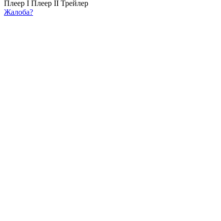
Плеер I
Плеер II
Трейлер
Жалоба?