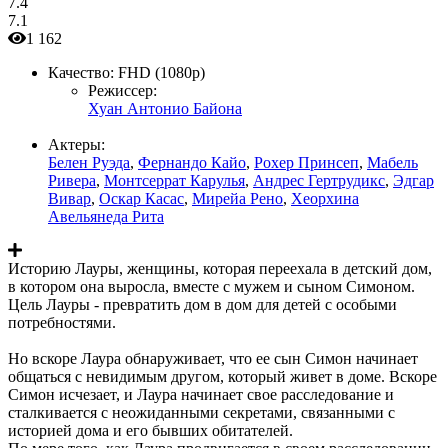
7.4
7.1
1 162
Качество:
FHD (1080p)
Режиссер:
Хуан Антонио Байона
Актеры:
Белен Руэда
,
Фернандо Кайо
,
Рохер Принсеп
,
Мабель
Ривера
,
Монтсеррат Карулья
,
Андрес Гертрудикс
,
Эдгар
Вивар
,
Оскар Касас
,
Мирейа Рено
,
Хеорхина
Авельянеда Рита
Историю Лауры, женщины, которая переехала в детский дом,
в котором она выросла, вместе с мужем и сыном Симоном.
Цель Лауры - превратить дом в дом для детей с особыми
потребностями.
Но вскоре Лаура обнаруживает, что ее сын Симон начинает
общаться с невидимым другом, который живет в доме. Вскоре
Симон исчезает, и Лаура начинает свое расследование и
сталкивается с неожиданными секретами, связанными с
историей дома и его бывших обитателей.