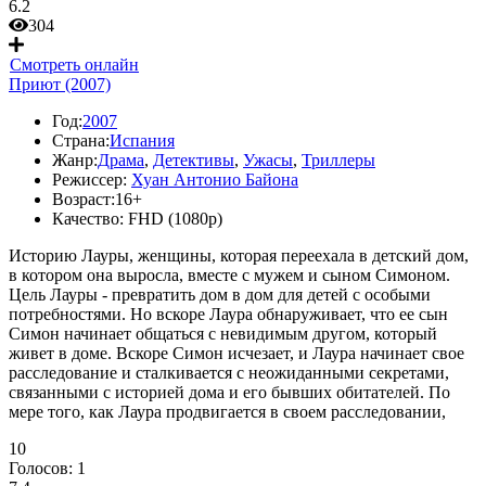
6.2
304
Смотреть онлайн
Приют (2007)
Год:
2007
Страна:
Испания
Жанр:
Драма
,
Детективы
,
Ужасы
,
Триллеры
Режиссер:
Хуан Антонио Байона
Возраст:
16+
Качество:
FHD (1080p)
Историю Лауры, женщины, которая переехала в детский дом,
в котором она выросла, вместе с мужем и сыном Симоном.
Цель Лауры - превратить дом в дом для детей с особыми
потребностями. Но вскоре Лаура обнаруживает, что ее сын
Симон начинает общаться с невидимым другом, который
живет в доме. Вскоре Симон исчезает, и Лаура начинает свое
расследование и сталкивается с неожиданными секретами,
связанными с историей дома и его бывших обитателей. По
мере того, как Лаура продвигается в своем расследовании,
10
Голосов:
1