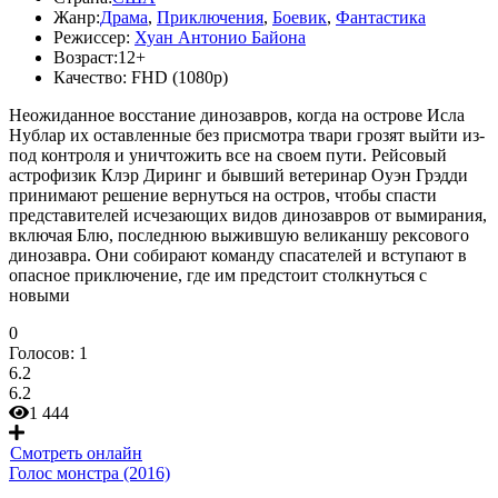
Жанр:
Драма
,
Приключения
,
Боевик
,
Фантастика
Режиссер:
Хуан Антонио Байона
Возраст:
12+
Качество:
FHD (1080p)
Неожиданное восстание динозавров, когда на острове Исла
Нублар их оставленные без присмотра твари грозят выйти из-
под контроля и уничтожить все на своем пути. Рейсовый
астрофизик Клэр Диринг и бывший ветеринар Оуэн Грэдди
принимают решение вернуться на остров, чтобы спасти
представителей исчезающих видов динозавров от вымирания,
включая Блю, последнюю выжившую великаншу рексового
динозавра. Они собирают команду спасателей и вступают в
опасное приключение, где им предстоит столкнуться с
новыми
0
Голосов:
1
6.2
6.2
1 444
Смотреть онлайн
Голос монстра (2016)