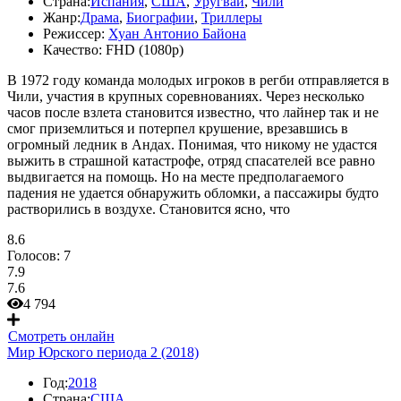
Страна:
Испания
,
США
,
Уругвай
,
Чили
Жанр:
Драма
,
Биографии
,
Триллеры
Режиссер:
Хуан Антонио Байона
Качество:
FHD (1080p)
В 1972 году команда молодых игроков в регби отправляется в
Чили, участия в крупных соревнованиях. Через несколько
часов после взлета становится известно, что лайнер так и не
смог приземлиться и потерпел крушение, врезавшись в
огромный ледник в Андах. Понимая, что никому не удастся
выжить в страшной катастрофе, отряд спасателей все равно
выдвигается на помощь. Но на месте предполагаемого
падения не удается обнаружить обломки, а пассажиры будто
растворились в воздухе. Становится ясно, что
8.6
Голосов:
7
7.9
7.6
4 794
Смотреть онлайн
Мир Юрского периода 2 (2018)
Год:
2018
Страна:
США