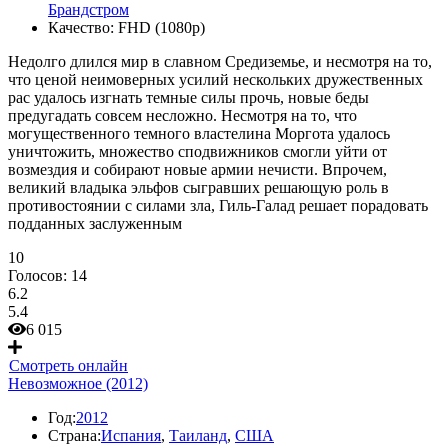
Брандстром
Качество:
FHD (1080p)
Недолго длился мир в славном Средиземье, и несмотря на то,
что ценой неимоверных усилий нескольких дружественных
рас удалось изгнать темные силы прочь, новые беды
предугадать совсем несложно. Несмотря на то, что
могущественного темного властелина Моргота удалось
уничтожить, множество сподвижников смогли уйти от
возмездия и собирают новые армии нечисти. Впрочем,
великий владыка эльфов сыгравших решающую роль в
противостоянии с силами зла, Гиль-Галад решает порадовать
подданных заслуженным
10
Голосов:
14
6.2
5.4
6 015
Смотреть онлайн
Невозможное (2012)
Год:
2012
Страна:
Испания
,
Таиланд
,
США