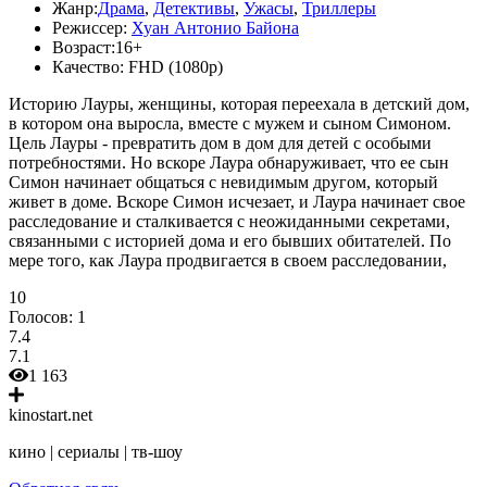
Жанр:
Драма
,
Детективы
,
Ужасы
,
Триллеры
Режиссер:
Хуан Антонио Байона
Возраст:
16+
Качество:
FHD (1080p)
Историю Лауры, женщины, которая переехала в детский дом,
в котором она выросла, вместе с мужем и сыном Симоном.
Цель Лауры - превратить дом в дом для детей с особыми
потребностями. Но вскоре Лаура обнаруживает, что ее сын
Симон начинает общаться с невидимым другом, который
живет в доме. Вскоре Симон исчезает, и Лаура начинает свое
расследование и сталкивается с неожиданными секретами,
связанными с историей дома и его бывших обитателей. По
мере того, как Лаура продвигается в своем расследовании,
10
Голосов:
1
7.4
7.1
1 163
kinostart.net
кино | сериалы | тв-шоу