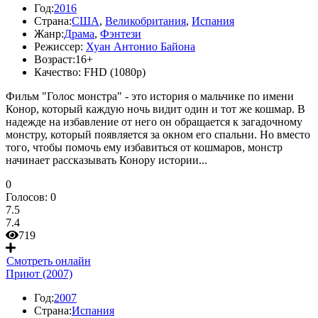
Год:
2016
Страна:
США
,
Великобритания
,
Испания
Жанр:
Драма
,
Фэнтези
Режиссер:
Хуан Антонио Байона
Возраст:
16+
Качество:
FHD (1080p)
Фильм "Голос монстра" - это история о мальчике по имени
Конор, который каждую ночь видит один и тот же кошмар. В
надежде на избавление от него он обращается к загадочному
монстру, который появляется за окном его спальни. Но вместо
того, чтобы помочь ему избавиться от кошмаров, монстр
начинает рассказывать Конору истории...
0
Голосов:
0
7.5
7.4
719
Смотреть онлайн
Приют (2007)
Год:
2007
Страна:
Испания