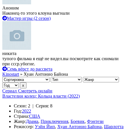
Аноним
Наконец-то этого клоуна выгнали
Мастер игры (2 сезон)
никита
тупого фильма я ещё не видел.вы посмотрите как снимали
при ссср.убогие.
Семь вёрст до рассвета
Kinostart
» Хуан Антонио Байона
Сериал
Смотреть онлайн
Властелин колец: Кольца власти (2022)
Сезон:
2 |
Серия:
8
Год:
2022
Страна:
США
Жанр:
Драма
,
Приключения
,
Боевик
,
Фэнтези
Режиссер:
Уэйн Йип
,
Хуан Антонио Байона
,
Шарлотта