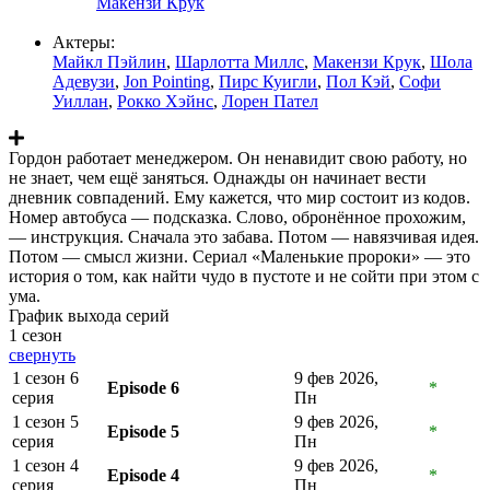
Макензи Крук
Актеры:
Майкл Пэйлин
,
Шарлотта Миллс
,
Макензи Крук
,
Шола
Адевузи
,
Jon Pointing
,
Пирс Куигли
,
Пол Кэй
,
Софи
Уиллан
,
Рокко Хэйнс
,
Лорен Пател
Гордон работает менеджером. Он ненавидит свою работу, но
не знает, чем ещё заняться. Однажды он начинает вести
дневник совпадений. Ему кажется, что мир состоит из кодов.
Номер автобуса — подсказка. Слово, обронённое прохожим,
— инструкция. Сначала это забава. Потом — навязчивая идея.
Потом — смысл жизни. Сериал «Маленькие пророки» — это
история о том, как найти чудо в пустоте и не сойти при этом с
ума.
График выхода серий
1 сезон
свернуть
1 сезон 6
9 фев 2026,
Episode 6
*
серия
Пн
1 сезон 5
9 фев 2026,
Episode 5
*
серия
Пн
1 сезон 4
9 фев 2026,
Episode 4
*
серия
Пн