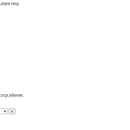
 клоун под
ссср.убогие.