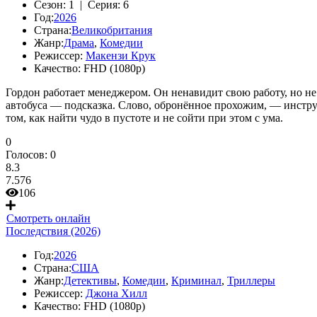
Сезон:
1 |
Серия:
6
Год:
2026
Страна:
Великобритания
Жанр:
Драма
,
Комедии
Режиссер:
Макензи Крук
Качество:
FHD (1080p)
Гордон работает менеджером. Он ненавидит свою работу, но не 
автобуса — подсказка. Слово, обронённое прохожим, — инстру
том, как найти чудо в пустоте и не сойти при этом с ума.
0
Голосов:
0
8.3
7.576
106
Смотреть онлайн
Последствия (2026)
Год:
2026
Страна:
США
Жанр:
Детективы
,
Комедии
,
Криминал
,
Триллеры
Режиссер:
Джона Хилл
Качество:
FHD (1080p)