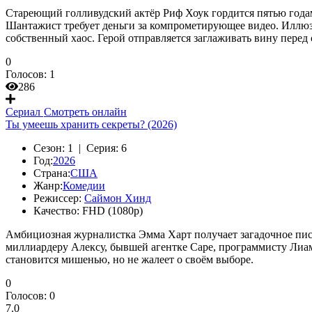
Стареющий голливудский актёр Риф Хоук гордится пятью годам
Шантажист требует деньги за компрометирующее видео. Иллюзия 
собственный хаос. Герой отправляется заглаживать вину перед
0
Голосов:
1
286
Сериал
Смотреть онлайн
Ты умеешь хранить секреты? (2026)
Сезон:
1 |
Серия:
6
Год:
2026
Страна:
США
Жанр:
Комедии
Режиссер:
Саймон Хинд
Качество:
FHD (1080p)
Амбициозная журналистка Эмма Харт получает загадочное пис
миллиардеру Алексу, бывшей агентке Саре, программисту Лиаму
становится мишенью, но не жалеет о своём выборе.
0
Голосов:
0
7.0