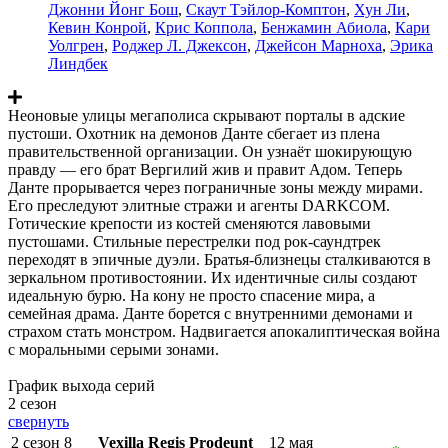
Джонни Йонг Бош
,
Скаут Тэйлор-Комптон
,
Хун Ли
,
Кевин Конрой
,
Крис Коппола
,
Бенжамин Абиола
,
Кари
Уолгрен
,
Роджер Л. Джексон
,
Джейсон Марноха
,
Эрика
Линдбек
Неоновые улицы мегаполиса скрывают порталы в адские
пустоши. Охотник на демонов Данте сбегает из плена
правительственной организации. Он узнаёт шокирующую
правду — его брат Вергилий жив и правит Адом. Теперь
Данте прорывается через пограничные зоны между мирами.
Его преследуют элитные стражи и агенты DARKCOM.
Готические крепости из костей сменяются лавовыми
пустошами. Стильные перестрелки под рок-саундтрек
переходят в эпичные дуэли. Братья-близнецы сталкиваются в
зеркальном противостоянии. Их идентичные силы создают
идеальную бурю. На кону не просто спасение мира, а
семейная драма. Данте борется с внутренними демонами и
страхом стать монстром. Надвигается апокалиптическая война
с моральными серыми зонами.
График выхода серий
2 сезон
свернуть
2 сезон 8
Vexilla Regis Prodeunt
12 мая