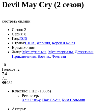
Devil May Cry (2 сезон)
смотреть онлайн
Сезон:
2
Серия:
8
Год:
2026
Страна:
США
,
Япония
,
Корея Южная
Время:
30 мин
Жанр:
Мультфильмы
,
Мультсериалы
,
Детективы
,
Приключения
,
Боевик
,
Фэнтези
10
Голосов:
2
7.4
7.1
282
Качество:
FHD (1080p)
Режиссер:
Хан Сын-у
,
Пак Со-ён
,
Ким Сон-мин
Актеры: