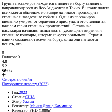
Группа пассажиров находится в полете на борту самолета,
направляющегося из Лос-Анджелеса в Токио. В начале полета
все кажется обычным, но вскоре начинают происходить
странные и загадочные события. Один из пассажиров
внезапно умирает от сердечного приступа, и это становится
началом серии странных происшествий. Остальные
пассажиры начинают испытывать чудовищные видения и
страшные кошмары, которые кажутся реальными. Страх и
паника овладевают всеми на борту, когда они пытаются
понять, что
0
Голосов:
0
4.8
5.2
772
Смотреть онлайн
Похороните невесту (2023)
Год:
2023
Страна:
США
Жанр:
Ужасы
Режиссер:
Майкл Дэвид Каммингс
Качество:
FHD (1080p)