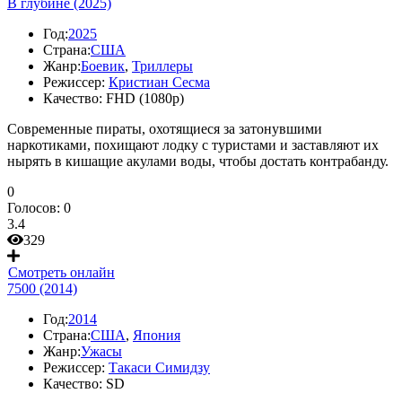
В глубине (2025)
Год:
2025
Страна:
США
Жанр:
Боевик
,
Триллеры
Режиссер:
Кристиан Сесма
Качество:
FHD (1080p)
Современные пираты, охотящиеся за затонувшими
наркотиками, похищают лодку с туристами и заставляют их
нырять в кишащие акулами воды, чтобы достать контрабанду.
0
Голосов:
0
3.4
329
Смотреть онлайн
7500 (2014)
Год:
2014
Страна:
США
,
Япония
Жанр:
Ужасы
Режиссер:
Такаси Симидзу
Качество:
SD