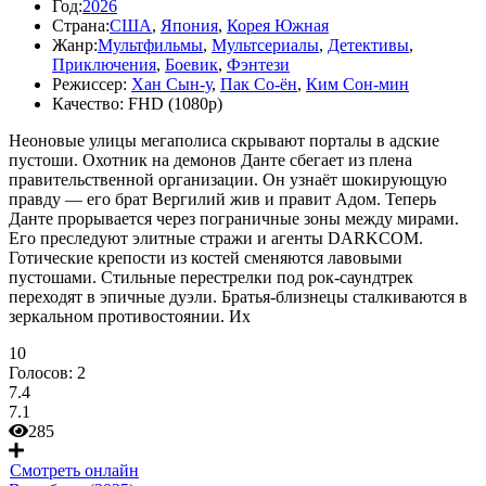
Год:
2026
Страна:
США
,
Япония
,
Корея Южная
Жанр:
Мультфильмы
,
Мультсериалы
,
Детективы
,
Приключения
,
Боевик
,
Фэнтези
Режиссер:
Хан Сын-у
,
Пак Со-ён
,
Ким Сон-мин
Качество:
FHD (1080p)
Неоновые улицы мегаполиса скрывают порталы в адские
пустоши. Охотник на демонов Данте сбегает из плена
правительственной организации. Он узнаёт шокирующую
правду — его брат Вергилий жив и правит Адом. Теперь
Данте прорывается через пограничные зоны между мирами.
Его преследуют элитные стражи и агенты DARKCOM.
Готические крепости из костей сменяются лавовыми
пустошами. Стильные перестрелки под рок-саундтрек
переходят в эпичные дуэли. Братья-близнецы сталкиваются в
зеркальном противостоянии. Их
10
Голосов:
2
7.4
7.1
285
Смотреть онлайн