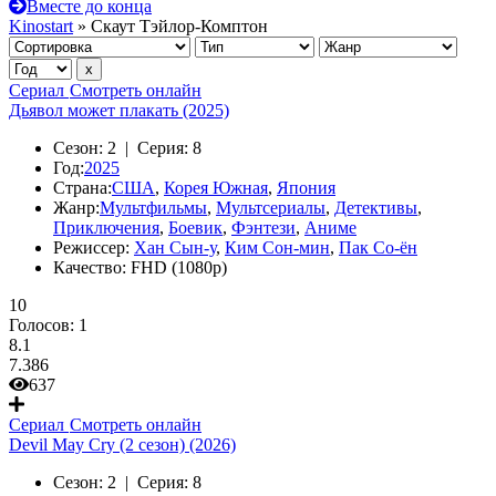
Вместе до конца
Kinostart
» Скаут Тэйлор-Комптон
Сериал
Смотреть онлайн
Дьявол может плакать (2025)
Сезон:
2 |
Серия:
8
Год:
2025
Страна:
США
,
Корея Южная
,
Япония
Жанр:
Мультфильмы
,
Мультсериалы
,
Детективы
,
Приключения
,
Боевик
,
Фэнтези
,
Аниме
Режиссер:
Хан Сын-у
,
Ким Сон-мин
,
Пак Со-ён
Качество:
FHD (1080p)
10
Голосов:
1
8.1
7.386
637
Сериал
Смотреть онлайн
Devil May Cry (2 сезон) (2026)
Сезон:
2 |
Серия:
8