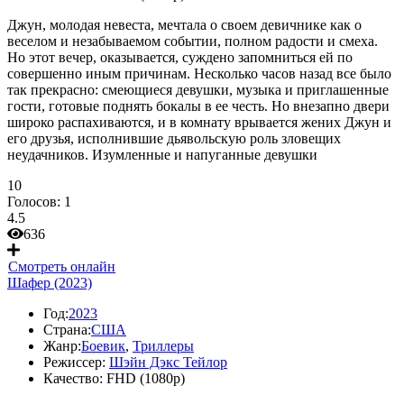
Джун, молодая невеста, мечтала о своем девичнике как о
веселом и незабываемом событии, полном радости и смеха.
Но этот вечер, оказывается, суждено запомниться ей по
совершенно иным причинам. Несколько часов назад все было
так прекрасно: смеющиеся девушки, музыка и приглашенные
гости, готовые поднять бокалы в ее честь. Но внезапно двери
широко распахиваются, и в комнату врывается жених Джун и
его друзья, исполнившие дьявольскую роль зловещих
неудачников. Изумленные и напуганные девушки
10
Голосов:
1
4.5
636
Смотреть онлайн
Шафер (2023)
Год:
2023
Страна:
США
Жанр:
Боевик
,
Триллеры
Режиссер:
Шэйн Дэкс Тейлор
Качество:
FHD (1080p)