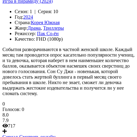
Игра в пирамиду (2024)
Сезон:
1 |
Серия:
10
Год:
2024
Страна:
Корея Южная
Жанр:
Драма
,
Триллеры
Режиссер:
Пак Со-ён
Качество:
FHD (1080p)
События разворачиваются в частной женской школе. Каждый
месяц там проводится опрос касательно популярности учениц,
и та девочка, которая наберет в нем наименьшее количество
баллов, оказывается объектом насмешек своих сверстниц до
нового голосования. Сон Су Джи - новенькая, которой
довелось стать жертвой буллинга в первый месяц своего
пребывания в школе. Никто не знает, сможет ли девочка
выдержать жестокие издевательства и получится ли у нее
сломать систему.
0
Голосов:
0
8.0
7.9
717
Сериал
Смотреть онлайн