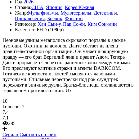
Год:
2026
Страна:
США
,
Япония
,
Корея Южная
Жанр:
Мультфильмы
,
Мультсериалы
,
Детективы
,
Приключения
,
Боевик
,
Фэнтези
Режиссер:
Хан Сын-у
,
Пак Со-ён
,
Ким Сон-мин
Качество:
FHD (1080p)
Неоновые улицы мегаполиса скрывают порталы в адские
пустоши. Охотник на демонов Данте сбегает из плена
правительственной организации. Он узнаёт шокирующую
правду — его брат Вергилий жив и правит Адом. Теперь
Данте прорывается через пограничные зоны между мирами.
Его преследуют элитные стражи и агенты DARKCOM.
Готические крепости из костей сменяются лавовыми
пустошами. Стильные перестрелки под рок-саундтрек
переходят в эпичные дуэли. Братья-близнецы сталкиваются в
зеркальном противостоянии. Их
10
Голосов:
2
7.4
7.1
285
Сериал
Смотреть онлайн