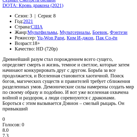
DOTA: Кровь дракона (2021)
Сезон:
3 |
Серия:
8
Год:
2021
Страна:
США
Жанр:
Мультфильмы
,
Мультсериалы
,
Боевик
,
Фэнтези
Режиссер:
Yu-Won Pang
,
Ким И-джон
,
Пак Со-ён
Возраст:
18+
Качество:
HD (720p)
Древнейший разум стал порождением всего сущего,
определяет смерть и жизнь, темное и светлое, которые затем
начинают конкурировать друг с другом. Борьба за все
продолжается, и Вселенная становится хаотичной. Поиск
богов, магических существ и правителей требует сближения
разделенных умов. Демонические силы намерены создать мир
по своему образу и подобию. И вот уже вселенная охвачена
войной и раздором, а люди соревнуются с драконами.
Бороться с этим вызывается Дэвион – смелый рыцарь. Он
привыкший
0
Голосов:
0
8.0
7.3