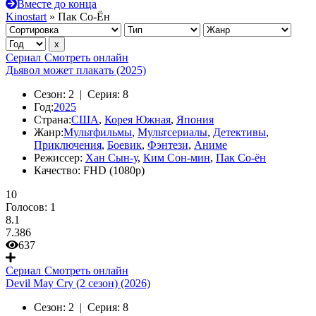
Вместе до конца
Kinostart
» Пак Со-Ён
Сериал
Смотреть онлайн
Дьявол может плакать (2025)
Сезон:
2 |
Серия:
8
Год:
2025
Страна:
США
,
Корея Южная
,
Япония
Жанр:
Мультфильмы
,
Мультсериалы
,
Детективы
,
Приключения
,
Боевик
,
Фэнтези
,
Аниме
Режиссер:
Хан Сын-у
,
Ким Сон-мин
,
Пак Со-ён
Качество:
FHD (1080p)
10
Голосов:
1
8.1
7.386
637
Сериал
Смотреть онлайн
Devil May Cry (2 сезон) (2026)
Сезон:
2 |
Серия:
8