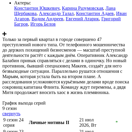
Актеры:
Константин Юшкевич
,
Карина Разумовская
,
Лана
Щербакова
,
Александр Талал
,
Константин Адаев
,
Иван
Агапов
,
Вадим Андреев
,
Евгений Атарик
,
Григорий
Багров
,
Игорь Белов
Только за первый квартал в городе совершено 47
преступлений нового типа. От телефонного мошенничества
до дерзких похищений бизнесменов — масштаб преступной
деятельности растёт с каждым днём. Оперативник Александр
Балабин привык справляться с делами в одиночку. Но новый
противник, бывший спецназовец Макеев, создаёт для него
безвыходные ситуации. Параллельно рушатся отношения с
Марьям, которая устала быть на втором плане. А
расследования усложняются курьёзными делами вроде поиска
сокровищ капитана Флинта. Команду ждут перемены, а дядя
Митя продолжает вносить хаос в жизнь племянника.
График выхода серий
9 сезон
свернуть
9 сезон 24
21 июл
Личные мотивы II
*
серия
2026, Вт
9 сезон 23
21 июл