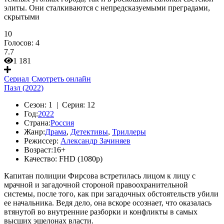
элиты. Они сталкиваются с непредсказуемыми преградами,
скрытыми
10
Голосов:
4
7.7
1 181
Сериал
Смотреть онлайн
Пазл (2022)
Сезон:
1 |
Серия:
12
Год:
2022
Страна:
Россия
Жанр:
Драма
,
Детективы
,
Триллеры
Режиссер:
Александр Зачиняев
Возраст:
16+
Качество:
FHD (1080p)
Капитан полиции Фирсова встретилась лицом к лицу с
мрачной и загадочной стороной правоохранительной
системы, после того, как при загадочных обстоятельств убили
ее начальника. Ведя дело, она вскоре осознает, что оказалась
втянутой во внутренние разборки и конфликты в самых
высших эшелонах власти.