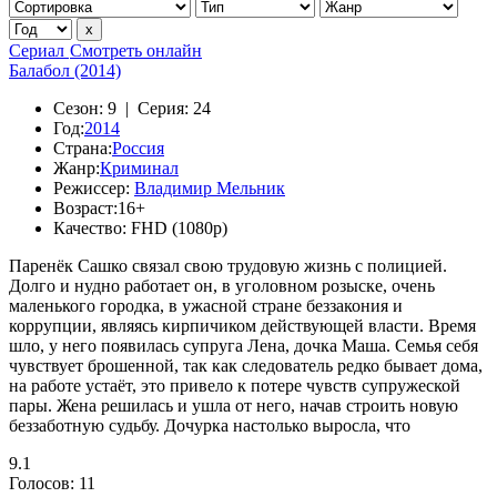
Сериал
Смотреть онлайн
Балабол (2014)
Сезон:
9 |
Серия:
24
Год:
2014
Страна:
Россия
Жанр:
Криминал
Режиссер:
Владимир Мельник
Возраст:
16+
Качество:
FHD (1080p)
Паренёк Сашко связал свою трудовую жизнь с полицией.
Долго и нудно работает он, в уголовном розыске, очень
маленького городка, в ужасной стране беззакония и
коррупции, являясь кирпичиком действующей власти. Время
шло, у него появилась супруга Лена, дочка Маша. Семья себя
чувствует брошенной, так как следователь редко бывает дома,
на работе устаёт, это привело к потере чувств супружеской
пары. Жена решилась и ушла от него, начав строить новую
беззаботную судьбу. Дочурка настолько выросла, что
9.1
Голосов:
11