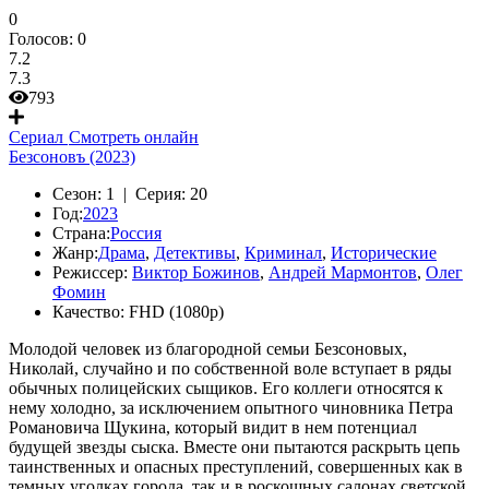
0
Голосов:
0
7.2
7.3
793
Сериал
Смотреть онлайн
Безсоновъ (2023)
Сезон:
1 |
Серия:
20
Год:
2023
Страна:
Россия
Жанр:
Драма
,
Детективы
,
Криминал
,
Исторические
Режиссер:
Виктор Божинов
,
Андрей Мармонтов
,
Олег
Фомин
Качество:
FHD (1080p)
Молодой человек из благородной семьи Безсоновых,
Николай, случайно и по собственной воле вступает в ряды
обычных полицейских сыщиков. Его коллеги относятся к
нему холодно, за исключением опытного чиновника Петра
Романовича Щукина, который видит в нем потенциал
будущей звезды сыска. Вместе они пытаются раскрыть цепь
таинственных и опасных преступлений, совершенных как в
темных уголках города, так и в роскошных салонах светской