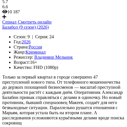
5.7
6.6
10 187
Сериал
Смотреть онлайн
Балабол (9 сезон) (2026)
Сезон:
9 |
Серия:
24
Год:
2026
Страна:
Россия
Жанр:
Криминал
Режиссер:
Владимир Мельник
Возраст:
16+
Качество:
FHD (1080p)
Только за первый квартал в городе совершено 47
преступлений нового типа. От телефонного мошенничества
до дерзких похищений бизнесменов — масштаб преступной
деятельности растёт с каждым днём. Оперативник Александр
Балабин привык справляться с делами в одиночку. Но новый
противник, бывший спецназовец Макеев, создаёт для него
безвыходные ситуации. Параллельно рушатся отношения с
Марьям, которая устала быть на втором плане. А
расследования усложняются курьёзными делами вроде поиска
сокровищ