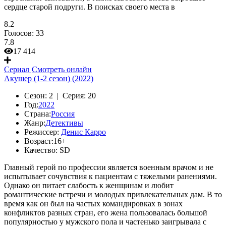
сердце старой подруги. В поисках своего места в
8.2
Голосов:
33
7.8
17 414
Сериал
Смотреть онлайн
Акушер (1-2 сезон) (2022)
Сезон:
2 |
Серия:
20
Год:
2022
Страна:
Россия
Жанр:
Детективы
Режиссер:
Денис Карро
Возраст:
16+
Качество:
SD
Главный герой по профессии является военным врачом и не
испытывает сочувствия к пациентам с тяжелыми ранениями.
Однако он питает слабость к женщинам и любит
романтические встречи и молодых привлекательных дам. В то
время как он был на частых командировках в зонах
конфликтов разных стран, его жена пользовалась большой
популярностью у мужского пола и частенько заигрывала с