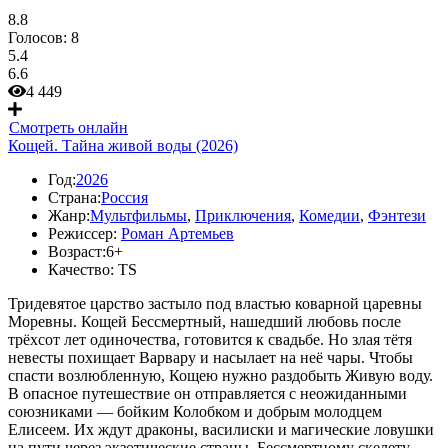
8.8
Голосов:
8
5.4
6.6
4 449
Смотреть онлайн
Кощей. Тайна живой воды (2026)
Год:
2026
Страна:
Россия
Жанр:
Мультфильмы
,
Приключения
,
Комедии
,
Фэнтези
Режиссер:
Роман Артемьев
Возраст:
6+
Качество:
TS
Тридевятое царство застыло под властью коварной царевны
Моревны. Кощей Бессмертный, нашедший любовь после
трёхсот лет одиночества, готовится к свадьбе. Но злая тётя
невесты похищает Варвару и насылает на неё чары. Чтобы
спасти возлюбленную, Кощею нужно раздобыть Живую воду.
В опасное путешествие он отправляется с неожиданными
союзниками — бойким Колобком и добрым молодцем
Елисеем. Их ждут драконы, василиски и магические ловушки
на пути через экзотические страны. Бессмертному скелету