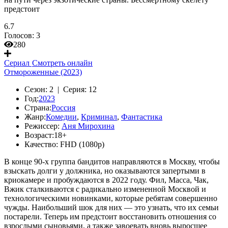
предстоит
6.7
Голосов:
3
280
Сериал
Смотреть онлайн
Отмороженные (2023)
Сезон:
2 |
Серия:
12
Год:
2023
Страна:
Россия
Жанр:
Комедии
,
Криминал
,
Фантастика
Режиссер:
Аня Мирохина
Возраст:
18+
Качество:
FHD (1080p)
В конце 90-х группа бандитов направляются в Москву, чтобы
взыскать долги у должника, но оказываются запертыми в
криокамере и пробуждаются в 2022 году. Фил, Масса, Чак,
Вжик сталкиваются с радикально измененной Москвой и
технологическими новинками, которые ребятам совершенно
чужды. Наибольший шок для них — это узнать, что их семьи
постарели. Теперь им предстоит восстановить отношения со
взрослыми сыновьями, а также завоевать вновь выросшее